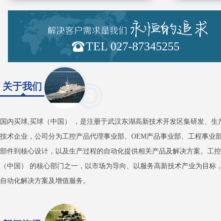
TEL 027-87345255
关于我们
国内买球,买球（中国） ，是注册于武汉东湖高新技术开发区集研发、
技术企业，公司分为工控产品代理事业部、OEM产品事业部、工程事业
部件到核心设计，以及生产过程的自动化提供相关产品及解决方案。工控
（中国） 的核心部门之一，以市场为导向、以服务高新技术产业为目标
自动化解决方案及增值服务。