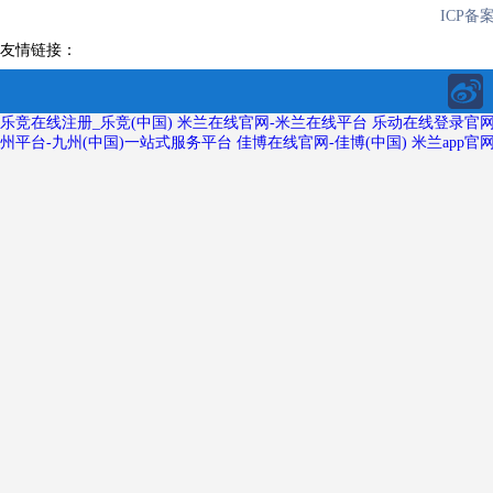
ICP备
友情链接：
乐竞在线注册_乐竞(中国)
米兰在线官网-米兰在线平台
乐动在线登录官网-
州平台-九州(中国)一站式服务平台
佳博在线官网-佳博(中国)
米兰app官